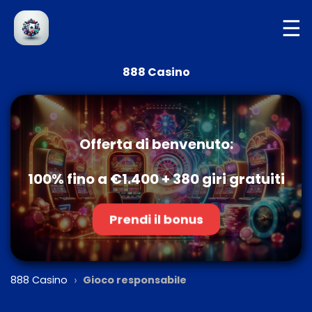
☰
888 Casino
Offerta di benvenuto:
100% fino a €1.400 + 380 giri gratuiti
Prendi il bonus
›
888 Casino
Gioco responsabile