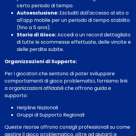
certo periodo di tempo.
Autoesclusione:
Escluditi dall'accesso al sito o
all'app mobile per un periodo di tempo stabilito
(fino a 5 anni).
Storia di Gioco:
Accedi a un record dettagliato
di tutte le scommesse effettuate, delle vincite e
delle perdite subite.
Organizzazioni di Supporto:
Per i giocatori che sentono di poter sviluppare
comportamenti di gioco problematici, forniamo link
a organizzazioni affidabili che offrono guida e
supporto:
Helpline Nazionali
Gruppi di Supporto Regionali
Queste risorse offrono consigli professionali su come
gestire il gioco problematico, oltre ad aiutarti a