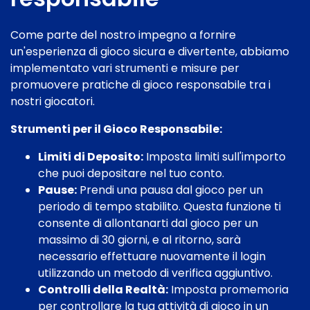
Come parte del nostro impegno a fornire
un'esperienza di gioco sicura e divertente, abbiamo
implementato vari strumenti e misure per
promuovere pratiche di gioco responsabile tra i
nostri giocatori.
Strumenti per il Gioco Responsabile:
Limiti di Deposito:
Imposta limiti sull'importo
che puoi depositare nel tuo conto.
Pause:
Prendi una pausa dal gioco per un
periodo di tempo stabilito. Questa funzione ti
consente di allontanarti dal gioco per un
massimo di 30 giorni, e al ritorno, sarà
necessario effettuare nuovamente il login
utilizzando un metodo di verifica aggiuntivo.
Controlli della Realtà:
Imposta promemoria
per controllare la tua attività di gioco in un