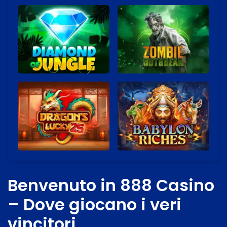
Benvenuto in 888 Casino
– Dove giocano i veri
vincitori