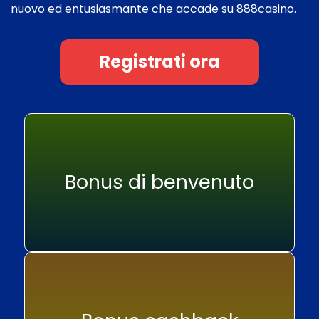
nuovo ed entusiasmante che accade su 888casino.
Registrati ora
Bonus di benvenuto