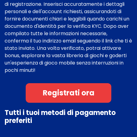
di registrazione. Inserisci accuratamente i dettagli
personali e dell'account richiesti, assicurandoti di
fornire documenti chiari e leggibili quando carichi un
documento d'identità per la verifica KYC. Dopo aver
compilato tutte le informazioni necessarie,
conferma il tuo indirizzo email seguendo il link che ti è
stato inviato. Una volta verificato, potrai attivare
bonus, esplorare la vasta libreria di giochi e goderti
un'esperienza di gioco mobile senza interruzioni in
pochi minuti!
Registrati ora
Tutti i tuoi metodi di pagamento
preferiti