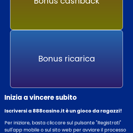
Bonus cashback
Bonus ricarica
Inizia a vincere subito
Iscriversi a 888casino.it è un gioco da ragazzi!
Per iniziare, basta cliccare sul pulsante "Registrati"
sull'app mobile o sul sito web per avviare il processo