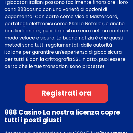
I giocatori italiani possono facilmente finanziare i loro
conti 888casino con una varietà di opzioni di
pagamento! Con carte come Visa e Mastercard,
portafogli elettronici come Skrill e Neteller, e anche
bonifici bancari, puoi depositare euro nel tuo conto in
modo veloce e sicuro. La buona notizia è che questi
metodi sono tutti regolamentati dalle autorità
italiane per garantire un'esperienza di gioco sicura
per tutti. E con la crittografia SSL in atto, puoi essere
certo che le tue transazioni sono protette!
Registrati ora
888 Casino La nostra licenza copre
tutti i posti giusti