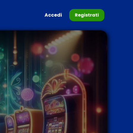
Accedi
Registrati