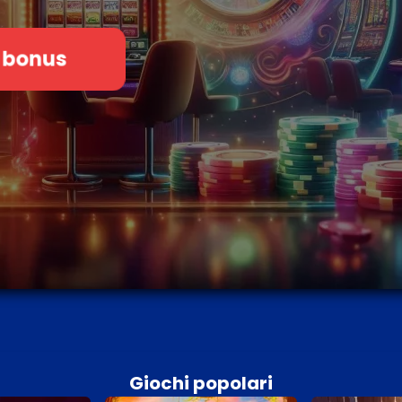
l bonus
Giochi popolari