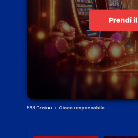
Prendi i
›
888 Casino
Gioco responsabile