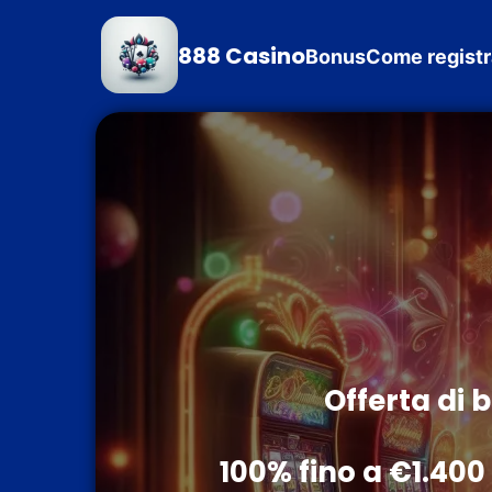
888 Casino
Bonus
Come registr
Offerta di 
100% fino a €1.400 